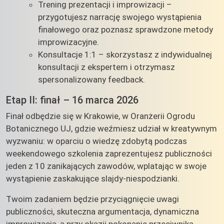
Trening prezentacji i improwizacji –
przygotujesz narrację swojego wystąpienia
finałowego oraz poznasz sprawdzone metody
improwizacyjne.
Konsultacje 1:1 – skorzystasz z indywidualnej
konsultacji z ekspertem i otrzymasz
spersonalizowany feedback.
Etap II: finał – 16 marca 2026
Finał odbędzie się w Krakowie, w Oranżerii Ogrodu
Botanicznego UJ, gdzie weźmiesz udział w kreatywnym
wyzwaniu: w oparciu o wiedzę zdobytą podczas
weekendowego szkolenia zaprezentujesz publiczności
jeden z 10 zanikających zawodów, wplatając w swoje
wystąpienie zaskakujące slajdy-niespodzianki.
Twoim zadaniem będzie przyciągnięcie uwagi
publiczności, skuteczna argumentacja, dynamiczna
improwizacja, a przy okazji pokonanie przeciwnika.