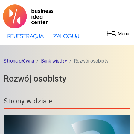
Przejdź do treści
Przejdź do menu
Menu
Menu konta użytkownika
Rejestracja
Zaloguj
Strona główna
Bank wiedzy
Rozwój osobisty
Rozwój osobisty
Strony w dziale