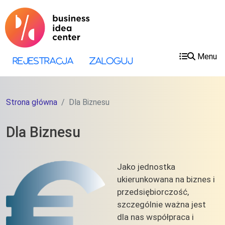
Przejdź do treści
Przejdź do menu
Menu
Menu konta użytkownika
Rejestracja
Zaloguj
Strona główna
Dla Biznesu
Dla Biznesu
Jako jednostka
ukierunkowana na biznes i
przedsiębiorczość,
szczególnie ważna jest
dla nas współpraca i