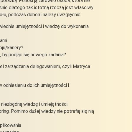
orażką. Ponosi ją zarówno osoba, która nie
śnie dlatego tak istotną rzeczą jest właściwy
łu, podczas doboru należy uwzględnić:
iednie umiejętności i wiedzę do wykonania
cjami
oju/kariery?
, by podjąć się nowego zadania?
l zarządzania delegowaniem, czyli Matryca
odniesieniu do ich umiejętności i
ą niezbędną wiedzę i umiejętności.
ing. Pomimo dużej wiedzy nie potrafią się nią
mplikowania