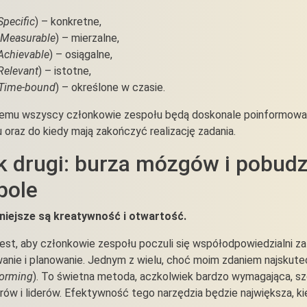
Specific
) – konkretne,
Measurable
) – mierzalne,
Achievable
) – osiągalne,
Relevant
) – istotne,
Time-bound
) – określone w czasie.
temu wszyscy członkowie zespołu będą doskonale poinformowani, 
 oraz do kiedy mają zakończyć realizację zadania.
k drugi: burza mózgów i pobud
pole
niejsze są kreatywność i otwartość.
est, aby członkowie zespołu poczuli się współodpowiedzialni za
wanie i planowanie. Jednym z wielu, choć moim zdaniem najskut
torming
). To świetna metoda, aczkolwiek bardzo wymagająca, s
ów i liderów. Efektywność tego narzędzia będzie największa, k