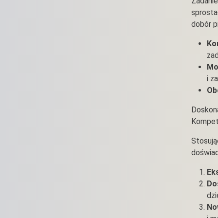
Zadanie
sprosta
dobór p
Ko
zad
Mo
i z
Ob
Doskona
Kompete
Stosują
doświad
Ek
Do
dzi
No