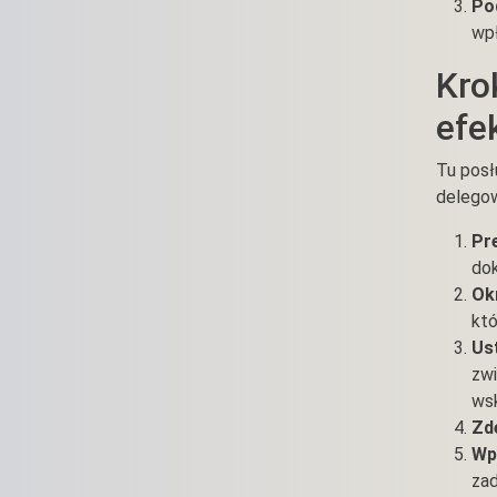
Po
wpł
Kro
efe
Tu posł
delegow
Pr
dok
Ok
któ
Us
zwi
wsk
Zd
Wp
zad