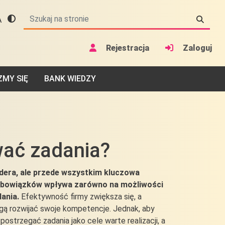
A

Przełącz na motyw o wysokiej widoczności
Wróć do początkowego rozmiaru czcionki
aw rozmiar czcionki na 125% początkowego rozmiaru
 rozmiar czcionki na 150% początkowego ro
Rejestracja
Zaloguj
ZMY SIĘ
BANK WIEDZY
wać zadania?
idera, ale przede wszystkim kluczowa
obowiązków wpływa zarówno na możliwości
dania.
Efektywność firmy zwiększa się, a
ogą rozwijać swoje kompetencje. Jednak, aby
strzegać zadania jako cele warte realizacji, a