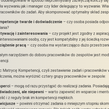
 oddelegowane w sposób nieprzemyślany zazwyczaj kończy się p
ła wyzwaniu jak i manager czy lider delegujący to wyzwanie. Wła
racowników do zadań. Aby skomponować optymalny skład zespo
mpetencje twarde i doświadczenie
– czy osoba posiada odpow
ania?
tywację i zainteresowania
– czy projekt jest zgodny z aspira
ainteresowaniami osoby, czy jest kompatybilny z jej ścieżką rozw
ciążenie pracą
– czy osoba ma wystarczająco dużo przestrzeni
łym narzędziem do doboru pracowników do zespołów jest mode
ncji.
c Matrycę Kompetencji, czyli zestawienie zadań i pracowników w 
czenia, można wyróżnić cztery grupy pracowników w zespole:
sperci
– mogą od razu przystąpić do realizacji zadania. Posiadaj
świadczeni, ale niepewni
– warto zapewnić im wsparcie i mentor
elić i z reguły brak im kompetencji miękkich.
wicjusze
– powinni otrzymać zadania o mniejszym stopniu sko