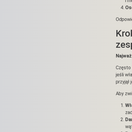
i m
Os
Odpowie
Kro
zes
Najważn
Często 
jeśli w
przyjął 
Aby zwi
Wł
zad
Dan
wąt