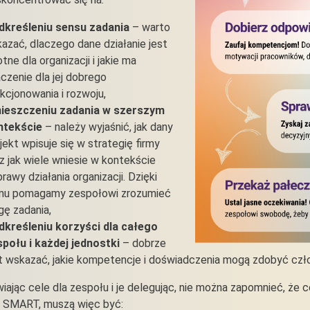
dkreśleniu sensu zadania
– warto
azać, dlaczego dane działanie jest
otne dla organizacji i jakie ma
czenie dla jej dobrego
kcjonowania i rozwoju,
ieszczeniu zadania w szerszym
ntekście
– należy wyjaśnić, jak dany
jekt wpisuje się w strategię firmy
z jak wiele wniesie w kontekście
rawy działania organizacji. Dzięki
mu pomagamy zespołowi zrozumieć
ę zadania,
dkreśleniu korzyści dla całego
połu i każdej jednostki
– dobrze
t wskazać, jakie kompetencje i doświadczenia mogą zdobyć człon
iając cele dla zespołu i je delegując, nie można zapomnieć, że
 SMART, muszą więc być: