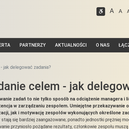
Przejdź do treści
Przejdź do menu
A
A
Ust
Ustaw
ERTA
PARTNERZY
AKTUALNOŚCI
O NAS
ŁĄC
- jak delegować zadania?
danie celem - jak delego
anie zadań to nie tylko sposób na odciążenie managera i l
encja w zarządzaniu zespołem. Umiejętne przekazywanie 
zacji, jak i motywację zespołów wykonujących określone za
 stają się bardziej zaangażowane; ponadto jednostki prężniej m
anie przyniosło pożądane rezultaty, członkowie zespołu muszą po