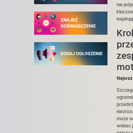
nie jed
kluczow
inspiruj
Kro
prz
zes
mot
Najważ
Szczegó
ogromni
przedst
niezroz
może wy
wobec j
należy 