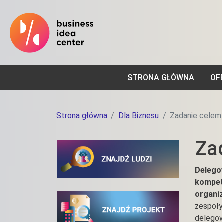
STRONA GŁÓWNA
OF
Strona główna
Dla Biznesu
Zadanie celem 
Za
Delegow
kompet
organi
zespoły
delegow