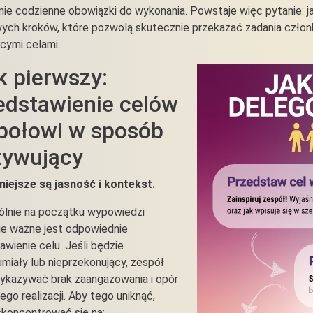
ynie codzienne obowiązki do wykonania. Powstaje więc pytanie: 
ych kroków, które pozwolą skutecznie przekazać zadania członko
ącymi celami.
k pierwszy:
edstawienie celów
połowi w sposób
ywujący
niejsze są jasność i kontekst.
lnie na początku wypowiedzi
e ważne jest odpowiednie
awienie celu. Jeśli będzie
umiały lub nieprzekonujący, zespół
kazywać brak zaangażowania i opór
ego realizacji. Aby tego uniknąć,
skoncentrować się na: