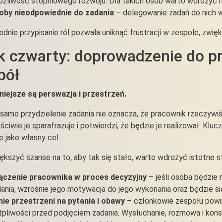
ożliwość stopniowego rozwoju. Dla takich osób warto wdrożyć 
oby nieodpowiednie do zadania
– delegowanie zadań do nich w
dnie przypisanie ról pozwala uniknąć frustracji w zespole, zwię
k czwarty: doprowadzenie do pr
pół
iejsze są perswazja i przestrzeń.
samo przydzielenie zadania nie oznacza, że pracownik rzeczywi
łaściwie je sparafrazuje i potwierdzi, że będzie je realizował. K
je jako własny cel.
ększyć szanse na to, aby tak się stało, warto wdrożyć istotne st
ączenie pracownika w proces decyzyjny
– jeśli osoba będzie 
ania, wzrośnie jego motywacja do jego wykonania oraz będzie się
ie przestrzeni na pytania i obawy
– członkowie zespołu powi
pliwości przed podjęciem zadania. Wysłuchanie, rozmowa i kon