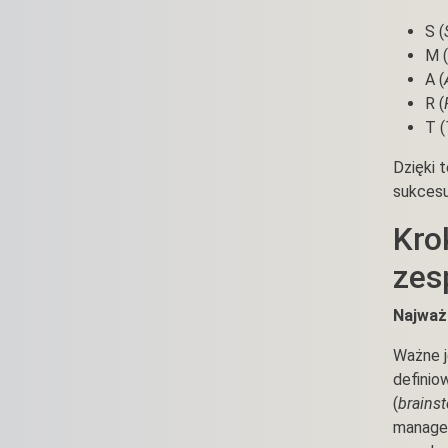
S (
M (
A (
R (
T (
Dzięki 
sukcesu
Kro
zes
Najważ
Ważne j
definio
(
brains
manager