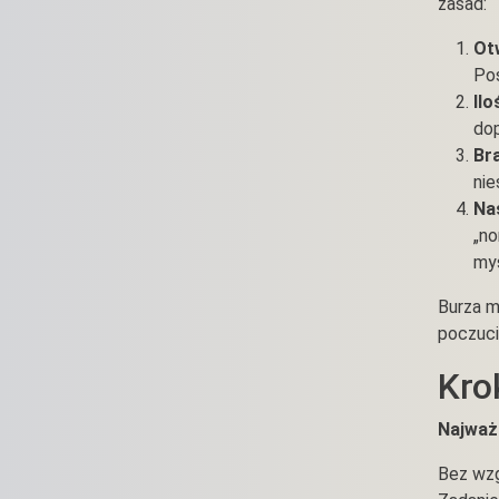
zasad:
Ot
Pos
Il
dop
Bra
nie
Na
„no
myś
Burza m
poczuci
Kro
Najważn
Bez wzg