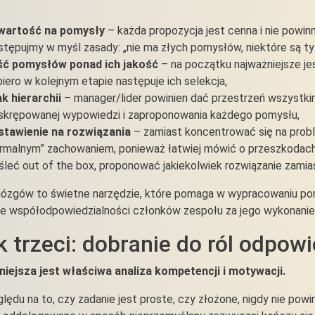
wartość na pomysły
– każda propozycja jest cenna i nie powi
tępujmy w myśl zasady: „nie ma złych pomysłów, niektóre są tyl
ość pomysłów ponad ich jakość
– na początku najważniejsze jes
iero w kolejnym etapie następuje ich selekcja,
k hierarchii
– manager/lider powinien dać przestrzeń wszystki
skrępowanej wypowiedzi i zaproponowania każdego pomysłu,
stawienie na rozwiązania
– zamiast koncentrować się na probl
rmalnym” zachowaniem, ponieważ łatwiej mówić o przeszkodach)
leć out of the box, proponować jakiekolwiek rozwiązanie zamia
ózgów to świetne narzędzie, które pomaga w wypracowaniu pom
e współodpowiedzialności członków zespołu za jego wykonanie
k trzeci: dobranie do ról odpow
iejsza jest właściwa analiza kompetencji i motywacji.
lędu na to, czy zadanie jest proste, czy złożone, nigdy nie po