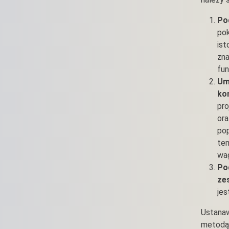
Po
pok
ist
zna
fun
Um
ko
pro
ora
pop
te
wag
Po
zes
jes
Ustanaw
metodą