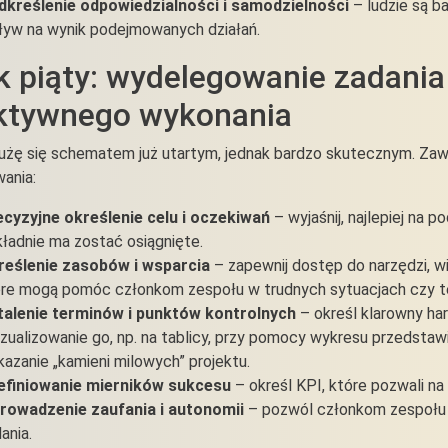
dkreślenie odpowiedzialności i samodzielności
– ludzie są ba
yw na wynik podejmowanych działań.
k piąty: wydelegowanie zadania
ktywnego wykonania
użę się schematem już utartym, jednak bardzo skutecznym. Zaw
ania:
ecyzyjne określenie celu i oczekiwań
– wyjaśnij, najlepiej na p
ładnie ma zostać osiągnięte.
reślenie zasobów i wsparcia
– zapewnij dostęp do narzędzi, wi
re mogą pomóc członkom zespołu w trudnych sytuacjach czy te
talenie terminów i punktów kontrolnych
– określ klarowny ha
zualizowanie go, np. na tablicy, przy pomocy wykresu przedsta
azanie „kamieni milowych” projektu.
efiniowanie mierników sukcesu
– określ KPI, które pozwali na 
rowadzenie zaufania i autonomii
– pozwól członkom zespołu
ania.