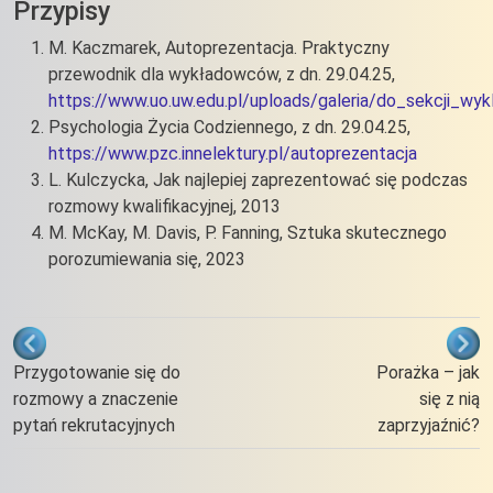
Przypisy
M. Kaczmarek, Autoprezentacja. Praktyczny
przewodnik dla wykładowców, z dn. 29.04.25,
https://www.uo.uw.edu.pl/uploads/galeria/do_sekcji_w
Psychologia Życia Codziennego, z dn. 29.04.25,
https://www.pzc.innelektury.pl/autoprezentacja
L. Kulczycka, Jak najlepiej zaprezentować się podczas
rozmowy kwalifikacyjnej, 2013
M. McKay, M. Davis, P. Fanning, Sztuka skutecznego
porozumiewania się, 2023
Odnośniki nawigacji książki Co wpływ
Przygotowanie się do
Porażka – jak
rozmowy a znaczenie
się z nią
pytań rekrutacyjnych
zaprzyjaźnić?