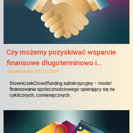
Czy możemy pozyskiwać wsparcie
finansowe długoterminowo i…
Opublikowano:
02/12/2024
SłowniczekCrowdfunding subskrypcyjny – model
finansowania społecznościowego opierający się na
cyklicznych, comiesięcznych...