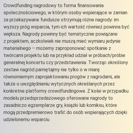
Crowdfunding nagrodowy to forma finansowania
społecznościowego, w którym osoby wspierające w zamian
za przekazywane fundusze otrzymują różne nagrody: im
wyższy próg wsparcia, tym ich wartość również powinna być
większa. Nagrody powinny być tematycznie powiązane
z projektem, aczkolwiek nie muszą mieć wymiaru jedynie
materialnego – możemy zaproponować spotkanie z
twórcami projektu lub na przykład udział w próbach/próbie
generalnej koncertu czy przedstawienia. Tworząc określony
zestaw nagród pamiętajmy nie tylko o w miarę
równomiernym zaprojektowaniu progów z nagrodami, ale
także o uwzględnieniu wytycznych określanych przez
konkretne platformy crowdfundingowe. Z kolei w przypadku
modelu przedsprzedażowego oferowane nagrody to
zasadniczo egzemplarze gry, książki lub komiksu, które
mogą przedpremierowo trafić do osób wspierających dzięki
udzielonemu wsparciu.