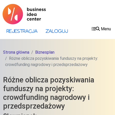
Przejdź do treści
Przejdź do menu
Menu
Menu konta użytkownika
Rejestracja
Zaloguj
Strona główna
Biznesplan
Różne oblicza pozyskiwania funduszy na projekty:
crowdfunding nagrodowy i przedsprzedażowy
Różne oblicza pozyskiwania
funduszy na projekty:
crowdfunding nagrodowy i
przedsprzedażowy