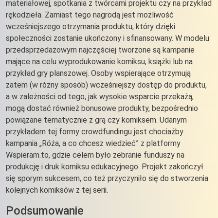
materiałowej, spotkania z twórcami projektu czy na przykład
rękodzieła. Zamiast tego nagrodą jest możliwość
wcześniejszego otrzymania produktu, który dzięki
społeczności zostanie ukończony i sfinansowany. W modelu
przedsprzedażowym najczęściej tworzone są kampanie
mające na celu wyprodukowanie komiksu, książki lub na
przykład gry planszowej. Osoby wspierające otrzymują
zatem (w różny sposób) wcześniejszy dostęp do produktu,
a w zależności od tego, jak wysokie wsparcie przekażą,
mogą dostać również bonusowe produkty, bezpośrednio
powiązane tematycznie z grą czy komiksem. Udanym
przykładem tej formy crowdfundingu jest chociażby
kampania „Róża, a co chcesz wiedzieć” z platformy
Wspieram.to, gdzie celem było zebranie funduszy na
produkcję i druk komiksu edukacyjnego. Projekt zakończył
się sporym sukcesem, co też przyczyniło się do stworzenia
kolejnych komiksów z tej serii.
Podsumowanie