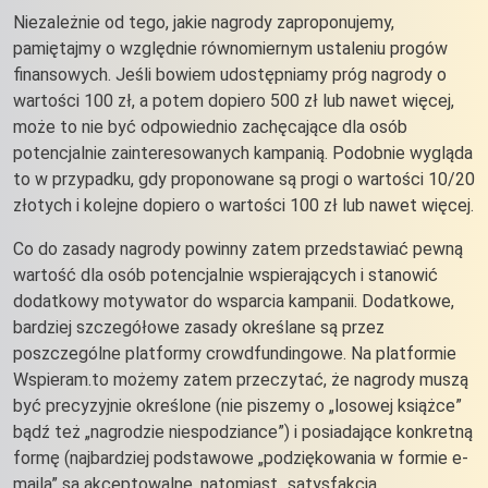
Niezależnie od tego, jakie nagrody zaproponujemy,
pamiętajmy o względnie równomiernym ustaleniu progów
finansowych. Jeśli bowiem udostępniamy próg nagrody o
wartości 100 zł, a potem dopiero 500 zł lub nawet więcej,
może to nie być odpowiednio zachęcające dla osób
potencjalnie zainteresowanych kampanią. Podobnie wygląda
to w przypadku, gdy proponowane są progi o wartości 10/20
złotych i kolejne dopiero o wartości 100 zł lub nawet więcej.
Co do zasady nagrody powinny zatem przedstawiać pewną
wartość dla osób potencjalnie wspierających i stanowić
dodatkowy motywator do wsparcia kampanii. Dodatkowe,
bardziej szczegółowe zasady określane są przez
poszczególne platformy crowdfundingowe. Na platformie
Wspieram.to możemy zatem przeczytać, że nagrody muszą
być precyzyjnie określone (nie piszemy o „losowej książce”
bądź też „nagrodzie niespodziance”) i posiadające konkretną
formę (najbardziej podstawowe „podziękowania w formie e-
maila” są akceptowalne, natomiast „satysfakcja