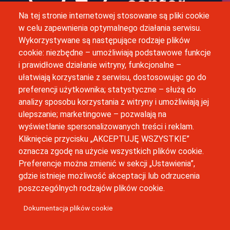
Na tej stronie internetowej stosowane są pliki cookie
w celu zapewnienia optymalnego działania serwisu.
Wykorzystywane są następujące rodzaje plików
M. Bobrzyńskiego 12, 30-348 Kraków
cookie: niezbędne – umożliwiają podstawowe funkcje
i prawidłowe działanie witryny, funkcjonalne –
(12) 664 42 06
ułatwiają korzystanie z serwisu, dostosowując go do
preferencji użytkownika; statystyczne – służą do
inkubator@uj.edu.pl
analizy sposobu korzystania z witryny i umożliwiają jej
ulepszanie; marketingowe – pozwalają na
Newsletter
wyświetlanie spersonalizowanych treści i reklam.
Kliknięcie przycisku „AKCEPTUJĘ WSZYSTKIE”
oznacza zgodę na użycie wszystkich plików cookie.
Preferencje można zmienić w sekcji „Ustawienia”,
gdzie istnieje możliwość akceptacji lub odrzucenia
poszczególnych rodzajów plików cookie.
Business Idea Center zostało sfinansowanie w ramach Programu
Strategicznego Inicjatywa Doskonałości w Uniwersytecie
Dokumentacja plików cookie
Jagiellońskim.