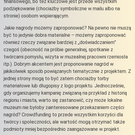
finansowego, bo też kluczowe jest przede wszystkim
podziękowanie (chociażby symboliczne w mailu albo na
stronie) osobom wspierającym.
Jakie nagrody możemy zaproponować? Na pewno nie muszą
być to jedynie dobra materialne – możemy zaproponować
również rzeczy związane bardziej z „doświadczaniem”
czegoś (obecność na próbie generalnej, spotkanie z
twórcami pomysłu, wizyta w muzealnej pracowni rzemiosła
itp.). Dobrym akcentem jest proponowanie nagród w
jakikolwiek sposób powiązanych tematycznie z projektem. Z
jednej strony mogą to być zatem chociażby torby
materiałowe lub długopisy z logo projektu. Jednocześnie,
gdy organizujemy kampanię związaną na przykład z historią
regionu i miasta, warto się zastanowić, czy może lokalne
muzeum nie byłoby zainteresowane przekazaniem części
nagród? Crowdfunding to przede wszystkim korzyści dla
twórcy i społeczności, ale wartość mogą otrzymać także
podmioty mniej bezpośrednio zaangażowane w projekt.