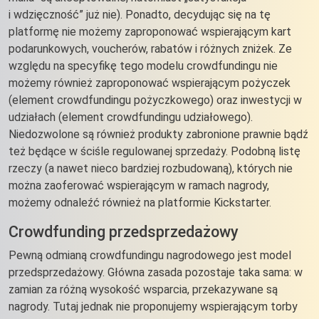
i wdzięczność” już nie). Ponadto, decydując się na tę
platformę nie możemy zaproponować wspierającym kart
podarunkowych, voucherów, rabatów i różnych zniżek. Ze
względu na specyfikę tego modelu crowdfundingu nie
możemy również zaproponować wspierającym pożyczek
(element crowdfundingu pożyczkowego) oraz inwestycji w
udziałach (element crowdfundingu udziałowego).
Niedozwolone są również produkty zabronione prawnie bądź
też będące w ściśle regulowanej sprzedaży. Podobną listę
rzeczy (a nawet nieco bardziej rozbudowaną), których nie
można zaoferować wspierającym w ramach nagrody,
możemy odnaleźć również na platformie Kickstarter.
Crowdfunding przedsprzedażowy
Pewną odmianą crowdfundingu nagrodowego jest model
przedsprzedażowy. Główna zasada pozostaje taka sama: w
zamian za różną wysokość wsparcia, przekazywane są
nagrody. Tutaj jednak nie proponujemy wspierającym torby