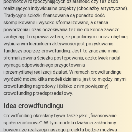
podmiotów rozpoczynających działalność czy też osób
realizujących indywidualne projekty (chociażby artystyczne).
Tradycyjne ścieżki finansowania są ponadto dość
skomplikowane i wysoko sformalizowane, a szansa
powodzenia i czas oczekiwania też nie do końca zawsze
zachęcają. To sprawia zatem, że popularnym i coraz chętniej
wybieranym kierunkiem aktywności jest pozyskiwanie
funduszy poprzez crowdfunding. Jest to znacznie mniej
sformalizowana ścieżka postępowania, aczkolwiek nadal
wymaga odpowiedniego przygotowania
i przemyślanej realizacji działań. W ramach crowdfundingu
wyróżnić można kilka modeli działania: jest to między innymi
crowdfunding nagrodowy i (blisko z nim powiązany)
crowdfunding przedsprzedażowy.
Idea crowdfundingu
Crowdfunding określany bywa także jako „finansowanie
społecznościowe”. W tym modelu działania zakładamy
bowiem, że realizacja naszego projektu będzie możliwa