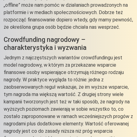
„offline” może nam pomóc w działaniach prowadzonych na
platformie i w mediach społecznościowych. Dobrze też
rozpocząć finansowanie dopiero wtedy, gdy mamy pewność,
że określona grupa osób będzie chciała nas wesprzeć.
Crowdfunding nagrodowy –
charakterystyka i wyzwania
Jednym z najczęstszych wariantów crowdfundingu jest
model nagrodowy, w którym za przekazane wsparcie
finansowe osoby wspierające otrzymują różnego rodzaju
nagrody. W praktyce wygląda to różnie: jedna z
zaobserwowanych reguł wskazuje, że im wyższe wsparcie,
tym nagroda ma większą wartość. Z drugiej strony wiele
kampanii tworzonych jest też w taki sposób, że nagrody na
wyższych poziomach zawierają w sobie wszystko to, co
zostało zaproponowane w ramach wcześniejszych progów z
nagrodami plus dodatkowe elementy. Wartość oferowanej
nagrody jest co do zasady niższa niż próg wsparcia