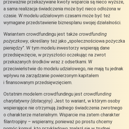
przeważnie przekazywane kwoty wsparcia są nieco wyższe,
a sama realizacja świadczenia może być nieco odłożona w
czasie. W modelu udziałowym czasami może być też
wymagane przedstawienie biznesplanu swojej działalności.
Wariantem crowdfundingu jest także
crowdfunding
pożyczkowy
, określany też jako „społecznościowa pożyczka
pieniędzy”. W tym modelu inwestorzy wspierają dane
przedsięwzięcie, w przyszłości oczekując na zwrot
przekazanych środków wraz z odsetkami. W
przeciwieństwie do modelu udziałowego, nie mają tu jednak
wpływu na zarządzanie powierzonym kapitałem
i finansowanym przedsięwzięciem.
Ostatnim modelem crowdfundingu jest
crowdfunding
charytatywny (dotacyjny)
. Jest to wariant, w którym osoby
wspierające nie otrzymują żadnego świadczenia zwrotnego
o charakterze materialnym. Wsparcie ma zatem charakter
filantropijny – wspieramy, ponieważ po prostu chcemy
pomóc komuś, kto przykładowo znalazł się w trudnej