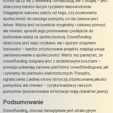
strony łączy się z niewielką formalizacją, ale z drugiej – jest
obarczony bardzo dużym ryzykiem niepowodzenia.
Osiągnięcie sukcesu zależy od tego, czy przekonamy
społeczność do naszego pomysłu, co nie zawsze jest
łatwe. Ważny jest oczywiście oryginalny i ciekawy pomysł,
ale również sposób jego promowania i podejście do
budowania relacji ze społecznością. Crowdfunding
obarczony jest więc ryzykiem, ale i sporym stopniem
losowości – bardzo zróżnicowane projekty znajdują swoje
zainteresowanie u społeczności. Warto też pamiętać, że
crowdfunding związany jest z dodatkowymi kosztami –
prowizje pobierają zarówno platformy crowdfundingowe, jak
i systemy do płatności elektronicznych. Ponadto,
ograniczenia z jednej strony dotyczą zróżnicowanej jakości
pomysłów, ale również – ryzyka kradzieży naszych
pomysłów (prezentowane informacje mają charakter jawny).
Podsumowanie
Crowdfunding, chociaż niewątpliwie jest atrakcyjnym