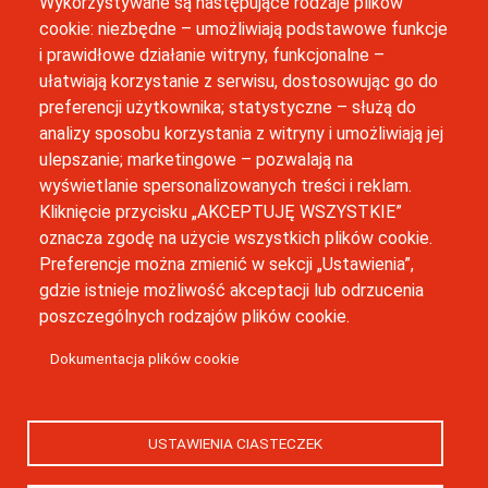
Wykorzystywane są następujące rodzaje plików
M. Bobrzyńskiego 12, 30-348 Kraków
cookie: niezbędne – umożliwiają podstawowe funkcje
i prawidłowe działanie witryny, funkcjonalne –
(12) 664 42 06
ułatwiają korzystanie z serwisu, dostosowując go do
preferencji użytkownika; statystyczne – służą do
inkubator@uj.edu.pl
analizy sposobu korzystania z witryny i umożliwiają jej
ulepszanie; marketingowe – pozwalają na
Newsletter
wyświetlanie spersonalizowanych treści i reklam.
Kliknięcie przycisku „AKCEPTUJĘ WSZYSTKIE”
oznacza zgodę na użycie wszystkich plików cookie.
Preferencje można zmienić w sekcji „Ustawienia”,
gdzie istnieje możliwość akceptacji lub odrzucenia
poszczególnych rodzajów plików cookie.
Business Idea Center zostało sfinansowanie w ramach Programu
Strategicznego Inicjatywa Doskonałości w Uniwersytecie
Dokumentacja plików cookie
Jagiellońskim.
© Wszystkie prawa zastrzeżone, Business Idea Center
Uniwersytetu Jagiellońskiego
USTAWIENIA CIASTECZEK