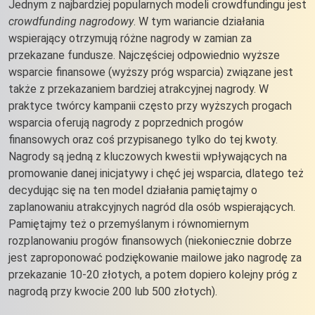
Jednym z najbardziej popularnych modeli crowdfundingu jest
crowdfunding nagrodowy
. W tym wariancie działania
wspierający otrzymują różne nagrody w zamian za
przekazane fundusze. Najczęściej odpowiednio wyższe
wsparcie finansowe (wyższy próg wsparcia) związane jest
także z przekazaniem bardziej atrakcyjnej nagrody. W
praktyce twórcy kampanii często przy wyższych progach
wsparcia oferują nagrody z poprzednich progów
finansowych oraz coś przypisanego tylko do tej kwoty.
Nagrody są jedną z kluczowych kwestii wpływających na
promowanie danej inicjatywy i chęć jej wsparcia, dlatego też
decydując się na ten model działania pamiętajmy o
zaplanowaniu atrakcyjnych nagród dla osób wspierających.
Pamiętajmy też o przemyślanym i równomiernym
rozplanowaniu progów finansowych (niekoniecznie dobrze
jest zaproponować podziękowanie mailowe jako nagrodę za
przekazanie 10-20 złotych, a potem dopiero kolejny próg z
nagrodą przy kwocie 200 lub 500 złotych).