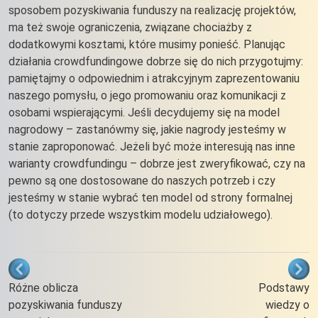
sposobem pozyskiwania funduszy na realizację projektów,
ma też swoje ograniczenia, związane chociażby z
dodatkowymi kosztami, które musimy ponieść. Planując
działania crowdfundingowe dobrze się do nich przygotujmy:
pamiętajmy o odpowiednim i atrakcyjnym zaprezentowaniu
naszego pomysłu, o jego promowaniu oraz komunikacji z
osobami wspierającymi. Jeśli decydujemy się na model
nagrodowy – zastanówmy się, jakie nagrody jesteśmy w
stanie zaproponować. Jeżeli być może interesują nas inne
warianty crowdfundingu – dobrze jest zweryfikować, czy na
pewno są one dostosowane do naszych potrzeb i czy
jesteśmy w stanie wybrać ten model od strony formalnej
(to dotyczy przede wszystkim modelu udziałowego).
Odnośniki nawigacji książki Wsparcie
Różne oblicza
Podstawy
pozyskiwania funduszy
wiedzy o