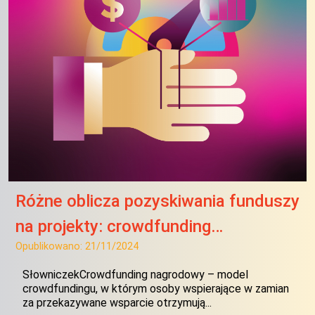
Różne oblicza pozyskiwania funduszy
na projekty: crowdfunding…
Opublikowano:
21/11/2024
SłowniczekCrowdfunding nagrodowy – model
crowdfundingu, w którym osoby wspierające w zamian
za przekazywane wsparcie otrzymują...