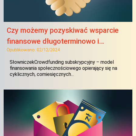
Czy możemy pozyskiwać wsparcie
finansowe długoterminowo i…
Opublikowano:
02/12/2024
SłowniczekCrowdfunding subskrypcyjny – model
finansowania społecznościowego opierający się na
cyklicznych, comiesięcznych...