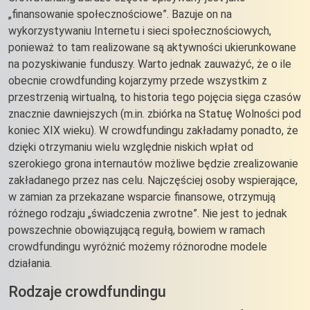
„finansowanie społecznościowe”. Bazuje on na
wykorzystywaniu Internetu i sieci społecznościowych,
ponieważ to tam realizowane są aktywności ukierunkowane
na pozyskiwanie funduszy. Warto jednak zauważyć, że o ile
obecnie crowdfunding kojarzymy przede wszystkim z
przestrzenią wirtualną, to historia tego pojęcia sięga czasów
znacznie dawniejszych (m.in. zbiórka na Statuę Wolności pod
koniec XIX wieku). W crowdfundingu zakładamy ponadto, że
dzięki otrzymaniu wielu względnie niskich wpłat od
szerokiego grona internautów możliwe będzie zrealizowanie
zakładanego przez nas celu. Najczęściej osoby wspierające,
w zamian za przekazane wsparcie finansowe, otrzymują
różnego rodzaju „świadczenia zwrotne”. Nie jest to jednak
powszechnie obowiązującą regułą, bowiem w ramach
crowdfundingu wyróżnić możemy różnorodne modele
działania.
Rodzaje crowdfundingu