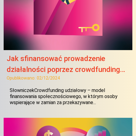
Jak sfinansować prowadzenie
działalności poprzez crowdfunding…
Opublikowano:
02/12/2024
SłowniczekCrowdfunding udziałowy – model
finansowania społecznościowego, w którym osoby
wspierające w zamian za przekazywane...