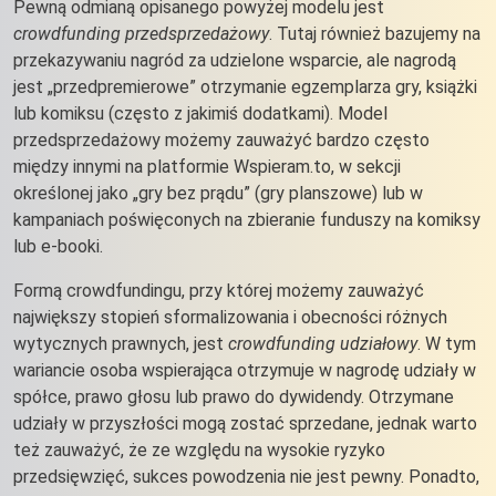
Pewną odmianą opisanego powyżej modelu jest
crowdfunding przedsprzedażowy
. Tutaj również bazujemy na
przekazywaniu nagród za udzielone wsparcie, ale nagrodą
jest „przedpremierowe” otrzymanie egzemplarza gry, książki
lub komiksu (często z jakimiś dodatkami). Model
przedsprzedażowy możemy zauważyć bardzo często
między innymi na platformie Wspieram.to, w sekcji
określonej jako „gry bez prądu” (gry planszowe) lub w
kampaniach poświęconych na zbieranie funduszy na komiksy
lub e-booki.
Formą crowdfundingu, przy której możemy zauważyć
największy stopień sformalizowania i obecności różnych
wytycznych prawnych, jest
crowdfunding udziałowy
. W tym
wariancie osoba wspierająca otrzymuje w nagrodę udziały w
spółce, prawo głosu lub prawo do dywidendy. Otrzymane
udziały w przyszłości mogą zostać sprzedane, jednak warto
też zauważyć, że ze względu na wysokie ryzyko
przedsięwzięć, sukces powodzenia nie jest pewny. Ponadto,