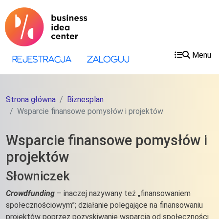
Przejdź do treści
Przejdź do menu
Menu
Menu konta użytkownika
Rejestracja
Zaloguj
Strona główna
Biznesplan
Wsparcie finansowe pomysłów i projektów
Wsparcie finansowe pomysłów i
projektów
Słowniczek
Crowdfunding
–
inaczej nazywany też „finansowaniem
społecznościowym”; działanie polegające na finansowaniu
projektów poprzez pozyskiwanie wsparcia od społeczności