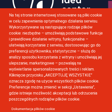
Obraz
Na tej stronie internetowej stosowane są pliki cookie
w celu zapewnienia optymalnego działania serwisu.
Wykorzystywane są następujące rodzaje plików
M. Bobrzyńskiego 12, 30-348 Kraków
cookie: niezbędne – umożliwiają podstawowe funkcje
i prawidłowe działanie witryny, funkcjonalne –
(12) 664 42 06
ułatwiają korzystanie z serwisu, dostosowując go do
preferencji użytkownika; statystyczne – służą do
inkubator@uj.edu.pl
analizy sposobu korzystania z witryny i umożliwiają jej
ulepszanie; marketingowe – pozwalają na
Newsletter
wyświetlanie spersonalizowanych treści i reklam.
Kliknięcie przycisku „AKCEPTUJĘ WSZYSTKIE”
oznacza zgodę na użycie wszystkich plików cookie.
Preferencje można zmienić w sekcji „Ustawienia”,
gdzie istnieje możliwość akceptacji lub odrzucenia
poszczególnych rodzajów plików cookie.
Business Idea Center zostało sfinansowanie w ramach Programu
Strategicznego Inicjatywa Doskonałości w Uniwersytecie
Dokumentacja plików cookie