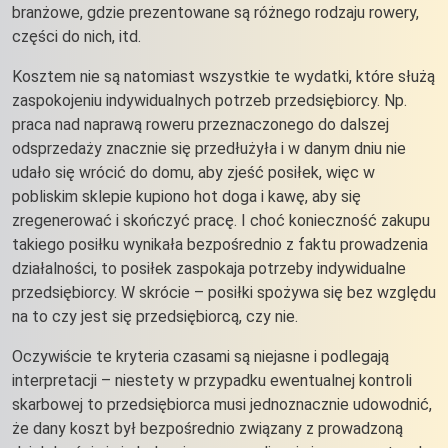
branżowe, gdzie prezentowane są różnego rodzaju rowery,
części do nich, itd.
Kosztem nie są natomiast wszystkie te wydatki, które służą
zaspokojeniu indywidualnych potrzeb przedsiębiorcy. Np.
praca nad naprawą roweru przeznaczonego do dalszej
odsprzedaży znacznie się przedłużyła i w danym dniu nie
udało się wrócić do domu, aby zjeść posiłek, więc w
pobliskim sklepie kupiono hot doga i kawę, aby się
zregenerować i skończyć pracę. I choć konieczność zakupu
takiego posiłku wynikała bezpośrednio z faktu prowadzenia
działalności, to posiłek zaspokaja potrzeby indywidualne
przedsiębiorcy. W skrócie – posiłki spożywa się bez względu
na to czy jest się przedsiębiorcą, czy nie.
Oczywiście te kryteria czasami są niejasne i podlegają
interpretacji – niestety w przypadku ewentualnej kontroli
skarbowej to przedsiębiorca musi jednoznacznie udowodnić,
że dany koszt był bezpośrednio związany z prowadzoną