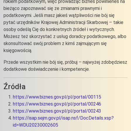
rokiem podatkowym, więc prowadząc biznes powinieneś na
bieżąco zapoznawać się ze zmianami prawnymi i
podatkowymi. Jeśli masz jakieś wątpliwości nie bój się
pytać urzędników Krajowej Administracji Skarbowej – takie
osoby odeślą Cię do konkretnych źródeł i wytycznych.
Możesz też skorzystać z usług doradcy podatkowego, albo
skonsultować swój problem z kimś zajmującym się
księgowością.
Przede wszystkim nie bój się, próbuj – najwyżej zdobędziesz
dodatkowe doświadczenie i kompetencje.
Źródła
https://www.biznes.gov.pl/pl/portal/00115
https://www.biznes.gov.pl/pl/portal/00246
https://www.biznes.gov.pl/pl/portal/00243
https://isap.sejm.gov.pl/isap.nsf/DocDetails.xsp?
id=WDU20230002605