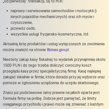
„od pierwszej” transakcji, są to m.in.:
naprawy i serwisowania samochodów i motocykli (i
innych pojazdów mechanicznych) oraz ich mycie i
czyszczenie,
przewóz osób,
wszystkie usługi fryzjersko-kosmetyczne, itd.
Aktualną listę produktów i usług wyłączonych ze zwolnienia
można znaleźć na stronie
Biznes.gov.pl
Niestety zakup kasy fiskalnej to wydatek przynajmniej około
1500 PLN i do tego trzeba doliczyć coroczny koszt
przeglądu kasy przez specjalistyczną firmę. Kasę najlepiej
zakupić lokalnie w firmie, która doradzi przy jej wyborze oraz
pomoże w zgłoszeniu urządzenia do urzędu skarbowego.
Znasz już podstawowe ramy prawne na jakich oparta jest
formuła firmy na próbę. Dobrze jest pamiętać, że limity
osiąganego przychodu i prawo może się zmieniać z każdym