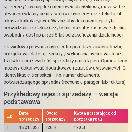
sprzedaży” i w niej dokumentować działalność, możesz też
stworzyć własny arkusz w dowolnym edytorze tekstu lub
arkuszu kalkulacyjnym. Ważne, aby dokumentacja była
prowadzona rzetelnie i czytelnie oraz aby zachować do niej
swobodny dostęp przez 6 lat od zakończenia działalności.
Prawidłowo prowadzony rejestr sprzedaży zawiera: liczbę
porządkową, datę sprzedaży / wykonania usługi, wartość
transakcji oraz wartość sprzedaży narastająco. Oprócz tego
możesz dokonywać dodatkowych zapisów ułatwiających Ci
identyfikację transakcji – np. numer dokumentu
potwierdzającego sprzedaż (rachunek, paragon lub faktura).
Przykładowy rejestr sprzedaży – wersja
podstawowa
Data
Kwota
Kwota narastająco od
L.p.
sprzedaży
sprzedaży
początku roku
1
15.01.2025
130 zł
130 zł