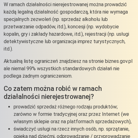
W ramach działalności nierejestrowanej można prowadzić
każdą legalną działalność gospodarczą, która nie wymaga
specjalnych zezwoleń (np. sprzedaż alkoholu lub
przetwarzanie odpadów, itd.), koncesji (np. wydobycie
kopalin, gry i zakłady hazardowe, itd.), rejestracji (np. usługi
detektywistyczne lub organizacja imprez turystycznych,
itd.).
Aktualną listę ograniczeń znajdziesz na stronie biznes.gov.pl
ale niemal 99% wszystkich standardowych działań nie
podlega żadnym ograniczeniom.
Co zatem można robić w ramach
działalności nierejestrowanej?
prowadzić sprzedaż różnego rodzaju produktów;
zarówno w formie tradycyjnej oraz przez Internet (we
własnym sklepie oraz na platformach sprzedażowych),
świadczyć usługi na rzecz innych osób, np. sprzątanie,
opieka nad dziećmi, odprowadzanie / przyprowadzanie