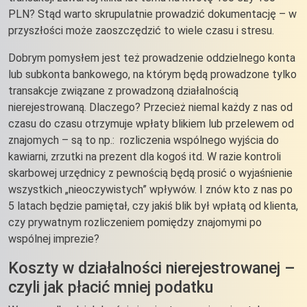
PLN? Stąd warto skrupulatnie prowadzić dokumentację – w
przyszłości może zaoszczędzić to wiele czasu i stresu.
Dobrym pomysłem jest też prowadzenie oddzielnego konta
lub subkonta bankowego, na którym będą prowadzone tylko
transakcje związane z prowadzoną działalnością
nierejestrowaną. Dlaczego? Przecież niemal każdy z nas od
czasu do czasu otrzymuje wpłaty blikiem lub przelewem od
znajomych – są to np.: rozliczenia wspólnego wyjścia do
kawiarni, zrzutki na prezent dla kogoś itd. W razie kontroli
skarbowej urzędnicy z pewnością będą prosić o wyjaśnienie
wszystkich „nieoczywistych” wpływów. I znów kto z nas po
5 latach będzie pamiętał, czy jakiś blik był wpłatą od klienta,
czy prywatnym rozliczeniem pomiędzy znajomymi po
wspólnej imprezie?
Koszty w działalności nierejestrowanej –
czyli jak płacić mniej podatku