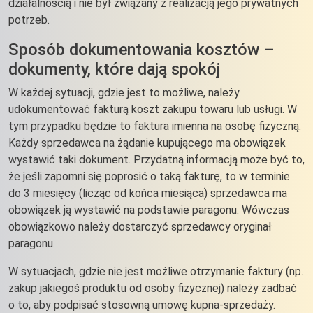
działalnością i nie był związany z realizacją jego prywatnych
potrzeb.
Sposób dokumentowania kosztów –
dokumenty, które dają spokój
W każdej sytuacji, gdzie jest to możliwe, należy
udokumentować fakturą koszt zakupu towaru lub usługi. W
tym przypadku będzie to faktura imienna na osobę fizyczną.
Każdy sprzedawca na żądanie kupującego ma obowiązek
wystawić taki dokument. Przydatną informacją może być to,
że jeśli zapomni się poprosić o taką fakturę, to w terminie
do 3 miesięcy (licząc od końca miesiąca) sprzedawca ma
obowiązek ją wystawić na podstawie paragonu. Wówczas
obowiązkowo należy dostarczyć sprzedawcy oryginał
paragonu.
W sytuacjach, gdzie nie jest możliwe otrzymanie faktury (np.
zakup jakiegoś produktu od osoby fizycznej) należy zadbać
o to, aby podpisać stosowną umowę kupna-sprzedaży.