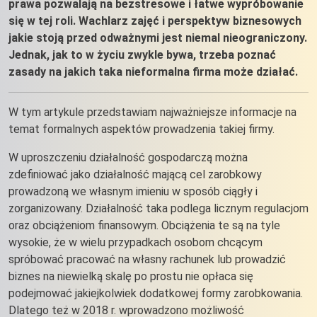
prawa pozwalają na bezstresowe i łatwe wypróbowanie
się w tej roli. Wachlarz zajęć i perspektyw biznesowych
jakie stoją przed odważnymi jest niemal nieograniczony.
Jednak, jak to w życiu zwykle bywa, trzeba poznać
zasady na jakich taka nieformalna firma może działać.
W tym artykule przedstawiam najważniejsze informacje na
temat formalnych aspektów prowadzenia takiej firmy.
W uproszczeniu działalność gospodarczą można
zdefiniować jako działalność mającą cel zarobkowy
prowadzoną we własnym imieniu w sposób ciągły i
zorganizowany. Działalność taka podlega licznym regulacjom
oraz obciążeniom finansowym. Obciążenia te są na tyle
wysokie, że w wielu przypadkach osobom chcącym
spróbować pracować na własny rachunek lub prowadzić
biznes na niewielką skalę po prostu nie opłaca się
podejmować jakiejkolwiek dodatkowej formy zarobkowania.
Dlatego też w 2018 r. wprowadzono możliwość