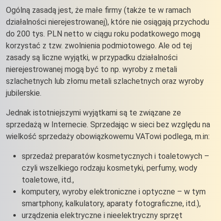
Ogólną zasadą jest, że małe firmy (także te w ramach
działalności nierejestrowanej), które nie osiągają przychodu
do 200 tys. PLN netto w ciągu roku podatkowego mogą
korzystać z tzw. zwolnienia podmiotowego. Ale od tej
zasady są liczne wyjątki, w przypadku działalności
nierejestrowanej mogą być to np. wyroby z metali
szlachetnych lub złomu metali szlachetnych oraz wyroby
jubilerskie.
Jednak istotniejszymi wyjątkami są te związane ze
sprzedażą w Internecie. Sprzedając w sieci bez względu na
wielkość sprzedaży obowiązkowemu VATowi podlega, m.in:
sprzedaż preparatów kosmetycznych i toaletowych –
czyli wszelkiego rodzaju kosmetyki, perfumy, wody
toaletowe, itd.,
komputery, wyroby elektroniczne i optyczne – w tym
smartphony, kalkulatory, aparaty fotograficzne, itd.),
urządzenia elektryczne i nieelektryczny sprzęt