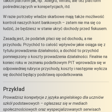
takich platform jak, np.: Allegro, Vinted, ale też platform
pośredniczących w korepetycjach, itd.
W razie potrzeby władze skarbowe mają także możliwość
kontroli naszych kont bankowych – zatem nie ma się co
łudzić, że będziesz w stanie ukryć dochody przed fiskusem.
Zasadą jest, że podatek płaci się od dochodu, a nie
przychodu. Przychód to całość wpływów jakie osiąga się z
tytułu prowadzenia działalności, a dochód to przychód
pomniejszony o koszty prowadzenia działalności. Finalnie na
koniec roku w zeznaniu podatkowym PIT wprowadza się w
odpowiedniej rubryce przychody, koszty i następnie wylicza
się dochód będący podstawą opodatkowania.
Przykład
Prowadzisz korepetycje z języka angielskiego dla uczniów
szkół podstawowych – ogłaszasz się w mediach
społecznościowych oraz wyspecjalizowanych serwisach