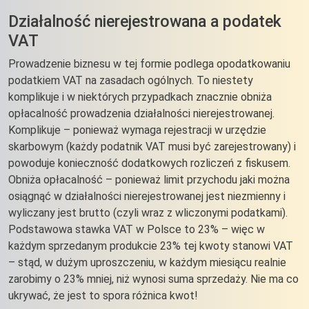
Działalność nierejestrowana a podatek
VAT
Prowadzenie biznesu w tej formie podlega opodatkowaniu
podatkiem VAT na zasadach ogólnych. To niestety
komplikuje i w niektórych przypadkach znacznie obniża
opłacalność prowadzenia działalności nierejestrowanej.
Komplikuje – ponieważ wymaga rejestracji w urzędzie
skarbowym (każdy podatnik VAT musi być zarejestrowany) i
powoduje konieczność dodatkowych rozliczeń z fiskusem.
Obniża opłacalność – ponieważ limit przychodu jaki można
osiągnąć w działalności nierejestrowanej jest niezmienny i
wyliczany jest brutto (czyli wraz z wliczonymi podatkami).
Podstawowa stawka VAT w Polsce to 23% – więc w
każdym sprzedanym produkcie 23% tej kwoty stanowi VAT
– stąd, w dużym uproszczeniu, w każdym miesiącu realnie
zarobimy o 23% mniej, niż wynosi suma sprzedaży. Nie ma co
ukrywać, że jest to spora różnica kwot!