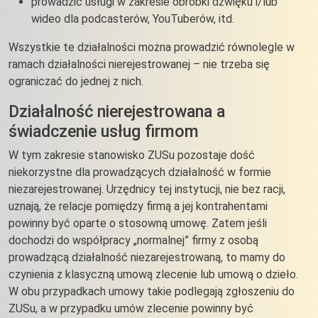
prowadzić usługi w zakresie obróbki dźwięku i/lub
wideo dla podcasterów, YouTuberów, itd.
Wszystkie te działalności można prowadzić równolegle w
ramach działalności nierejestrowanej – nie trzeba się
ograniczać do jednej z nich.
Działalność nierejestrowana a
świadczenie usług firmom
W tym zakresie stanowisko ZUSu pozostaje dość
niekorzystne dla prowadzących działalność w formie
niezarejestrowanej. Urzędnicy tej instytucji, nie bez racji,
uznają, że relacje pomiędzy firmą a jej kontrahentami
powinny być oparte o stosowną umowę. Zatem jeśli
dochodzi do współpracy „normalnej” firmy z osobą
prowadzącą działalność niezarejestrowaną, to mamy do
czynienia z klasyczną umową zlecenie lub umową o dzieło.
W obu przypadkach umowy takie podlegają zgłoszeniu do
ZUSu, a w przypadku umów zlecenie powinny być