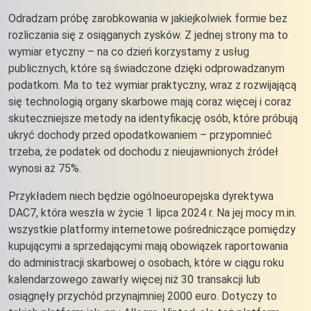
Odradzam próbę zarobkowania w jakiejkolwiek formie bez
rozliczania się z osiąganych zysków. Z jednej strony ma to
wymiar etyczny – na co dzień korzystamy z usług
publicznych, które są świadczone dzięki odprowadzanym
podatkom. Ma to też wymiar praktyczny, wraz z rozwijającą
się technologią organy skarbowe mają coraz więcej i coraz
skuteczniejsze metody na identyfikację osób, które próbują
ukryć dochody przed opodatkowaniem – przypomnieć
trzeba, że podatek od dochodu z nieujawnionych źródeł
wynosi aż 75%.
Przykładem niech będzie ogólnoeuropejska dyrektywa
DAC7, która weszła w życie 1 lipca 2024 r. Na jej mocy m.in.
wszystkie platformy internetowe pośredniczące pomiędzy
kupującymi a sprzedającymi mają obowiązek raportowania
do administracji skarbowej o osobach, które w ciągu roku
kalendarzowego zawarły więcej niż 30 transakcji lub
osiągnęły przychód przynajmniej 2000 euro. Dotyczy to