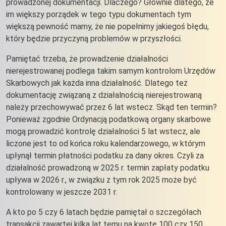
prowadzonej dokumentacji. Dlaczego? Głównie dlatego, że
im większy porządek w tego typu dokumentach tym
większą pewność mamy, że nie popełnimy jakiegoś błędu,
który będzie przyczyną problemów w przyszłości.
Pamiętać trzeba, że prowadzenie działalności
nierejestrowanej podlega takim samym kontrolom Urzędów
Skarbowych jak każda inna działalność. Dlatego też
dokumentację związaną z działalnością nierejestrowaną
należy przechowywać przez 6 lat wstecz. Skąd ten termin?
Ponieważ zgodnie Ordynacją podatkową organy skarbowe
mogą prowadzić kontrolę działalności 5 lat wstecz, ale
liczone jest to od końca roku kalendarzowego, w którym
upłynął termin płatności podatku za dany okres. Czyli za
działalność prowadzoną w 2025 r. termin zapłaty podatku
upływa w 2026 r., w związku z tym rok 2025 może być
kontrolowany w jeszcze 2031 r.
A kto po 5 czy 6 latach będzie pamiętał o szczegółach
transakcji zawartej kilka lat temu na kwotę 100 czy 150