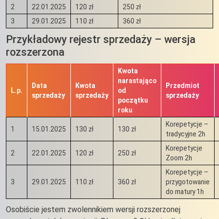
2
22.01.2025
120 zł
250 zł
3
29.01.2025
110 zł
360 zł
Przykładowy rejestr sprzedaży – wersja
rozszerzona
Kwota
narastająco
Data
Kwota
Przedmiot
L.p.
od
sprzedaży
sprzedaży
sprzedaży
początku
roku
Korepetycje –
1
15.01.2025
130 zł
130 zł
tradycyjne 2h
Korepetycje
2
22.01.2025
120 zł
250 zł
Zoom 2h
Korepetycje –
3
29.01.2025
110 zł
360 zł
przygotowanie
do matury 1h
Osobiście jestem zwolennikiem wersji rozszerzonej