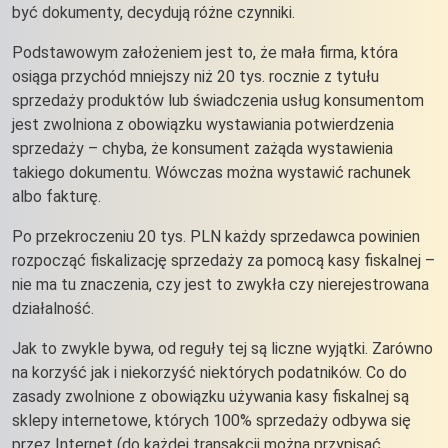
być dokumenty, decydują różne czynniki.
Podstawowym założeniem jest to, że mała firma, która
osiąga przychód mniejszy niż 20 tys. rocznie z tytułu
sprzedaży produktów lub świadczenia usług konsumentom
jest zwolniona z obowiązku wystawiania potwierdzenia
sprzedaży – chyba, że konsument zażąda wystawienia
takiego dokumentu. Wówczas można wystawić rachunek
albo fakturę.
Po przekroczeniu 20 tys. PLN każdy sprzedawca powinien
rozpocząć fiskalizację sprzedaży za pomocą kasy fiskalnej –
nie ma tu znaczenia, czy jest to zwykła czy nierejestrowana
działalność.
Jak to zwykle bywa, od reguły tej są liczne wyjątki. Zarówno
na korzyść jak i niekorzyść niektórych podatników. Co do
zasady zwolnione z obowiązku używania kasy fiskalnej są
sklepy internetowe, których 100% sprzedaży odbywa się
przez Internet (do każdej transakcji można przypisać