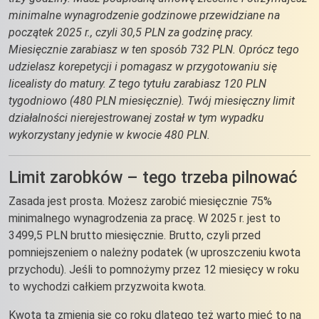
minimalne wynagrodzenie godzinowe przewidziane na
początek 2025 r., czyli 30,5 PLN za godzinę pracy.
Miesięcznie zarabiasz w ten sposób 732 PLN. Oprócz tego
udzielasz korepetycji i pomagasz w przygotowaniu się
licealisty do matury. Z tego tytułu zarabiasz 120 PLN
tygodniowo (480 PLN miesięcznie). Twój miesięczny limit
działalności nierejestrowanej został w tym wypadku
wykorzystany jedynie w kwocie 480 PLN.
Limit zarobków – tego trzeba pilnować
Zasada jest prosta. Możesz zarobić miesięcznie 75%
minimalnego wynagrodzenia za pracę. W 2025 r. jest to
3499,5 PLN brutto miesięcznie. Brutto, czyli przed
pomniejszeniem o należny podatek (w uproszczeniu kwota
przychodu). Jeśli to pomnożymy przez 12 miesięcy w roku
to wychodzi całkiem przyzwoita kwota.
Kwota ta zmienia się co roku dlatego też warto mieć to na