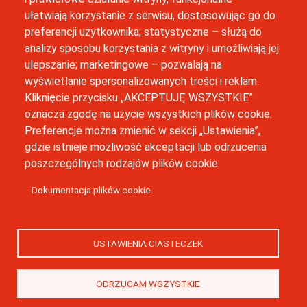
(12) 664 42 06
ułatwiają korzystanie z serwisu, dostosowując go do
preferencji użytkownika; statystyczne – służą do
inkubator@uj.edu.pl
analizy sposobu korzystania z witryny i umożliwiają jej
ulepszanie; marketingowe – pozwalają na
Newsletter
wyświetlanie spersonalizowanych treści i reklam.
Kliknięcie przycisku „AKCEPTUJĘ WSZYSTKIE”
oznacza zgodę na użycie wszystkich plików cookie.
Preferencje można zmienić w sekcji „Ustawienia”,
gdzie istnieje możliwość akceptacji lub odrzucenia
poszczególnych rodzajów plików cookie.
Business Idea Center zostało sfinansowanie w ramach Programu
Strategicznego Inicjatywa Doskonałości w Uniwersytecie
Dokumentacja plików cookie
Jagiellońskim.
© Wszystkie prawa zastrzeżone, Business Idea Center
Uniwersytetu Jagiellońskiego
USTAWIENIA CIASTECZEK
ODRZUCAM WSZYSTKIE