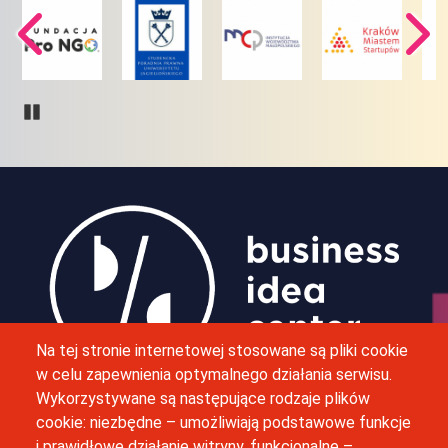
Pause
Obraz
Na tej stronie internetowej stosowane są pliki cookie
w celu zapewnienia optymalnego działania serwisu.
Wykorzystywane są następujące rodzaje plików
M. Bobrzyńskiego 12, 30-348 Kraków
cookie: niezbędne – umożliwiają podstawowe funkcje
i prawidłowe działanie witryny, funkcjonalne –