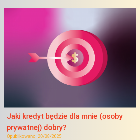
Jaki kredyt będzie dla mnie (osoby
prywatnej) dobry?
Opublikowano:
20/08/2025