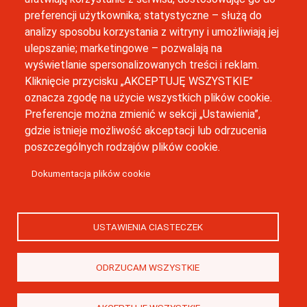
preferencji użytkownika; statystyczne – służą do
inkubator@uj.edu.pl
analizy sposobu korzystania z witryny i umożliwiają jej
ulepszanie; marketingowe – pozwalają na
Newsletter
wyświetlanie spersonalizowanych treści i reklam.
Kliknięcie przycisku „AKCEPTUJĘ WSZYSTKIE”
oznacza zgodę na użycie wszystkich plików cookie.
Preferencje można zmienić w sekcji „Ustawienia”,
gdzie istnieje możliwość akceptacji lub odrzucenia
poszczególnych rodzajów plików cookie.
Business Idea Center zostało sfinansowanie w ramach Programu
Strategicznego Inicjatywa Doskonałości w Uniwersytecie
Dokumentacja plików cookie
Jagiellońskim.
© Wszystkie prawa zastrzeżone, Business Idea Center
Uniwersytetu Jagiellońskiego
USTAWIENIA CIASTECZEK
ODRZUCAM WSZYSTKIE