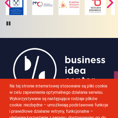
Pause
Obraz
Na tej stronie internetowej stosowane są pliki cookie
w celu zapewnienia optymalnego działania serwisu.
Wykorzystywane są następujące rodzaje plików
M. Bobrzyńskiego 12, 30-348 Kraków
cookie: niezbędne – umożliwiają podstawowe funkcje
i prawidłowe działanie witryny, funkcjonalne –
(12) 664 42 06
ułatwiają korzystanie z serwisu, dostosowując go do