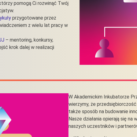
 którzy pomogą Ci rozwinąć Twój
cjatyw.
tykuły
przygotowane przez
świadczeniem z wielu lat pracy w
UJ
– mentoring, konkursy,
ść krok dalej w realizacji
W Akademickim Inkubatorze Prz
wierzymy, że przedsiębiorczość
także sposób na budowanie inn
Nasze działania opierają się na 
naszych uczestników i partneró