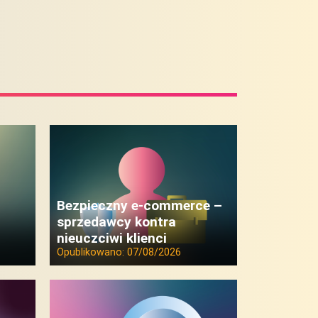
Bezpieczny e-commerce –
sprzedawcy kontra
nieuczciwi klienci
Opublikowano:
07/08/2026