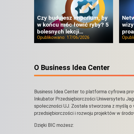
Czy budujesz imperium, by
Netw
w końcu móc łowić ryby? 5
wizy
bolesnych lekcji…
proa
Opublikowano:
17/06/2026
Opubl
O Business Idea Center
Business Idea Center to platforma cyfrowa pr
Inkubator Przedsiębiorczości Uniwersytetu Jagi
społeczności UJ. Została stworzona z myślą o w
przedsiębiorczości i rozwoju projektów w środ
Dzięki BIC możesz: