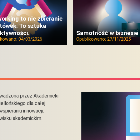
orking to nie zbieranie
tówek. To sztuka
ktywności.
Samotność w biznesie
ikowano:
04/03/2026
Opublikowano:
27/11/2025
owadzona przez Akademicki
ellońskiego dla całej
spieraniu innowacji,
owisku akademickim.