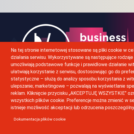
Na tej stronie internetowej stosowane są pliki cookie w 
Obraz
działania serwisu. Wykorzystywane są następujące rodzaje
umożliwiają podstawowe funkcje i prawidłowe działanie wit
ułatwiają korzystanie z serwisu, dostosowując go do prefe
statystyczne – służą do analizy sposobu korzystania z witry
ulepszanie; marketingowe – pozwalają na wyświetlanie spe
reklam. Kliknięcie przycisku „AKCEPTUJĘ WSZYSTKIE” oz
Business Idea Center zostało s
wszystkich plików cookie. Preferencje można zmienić w sek
istnieje możliwość akceptacji lub odrzucenia poszczególn
Dokumentacja plików cookie
© Wszystkie prawa zastrzeżone, Business Idea Center
Uniwersytetu Jagiellońskiego