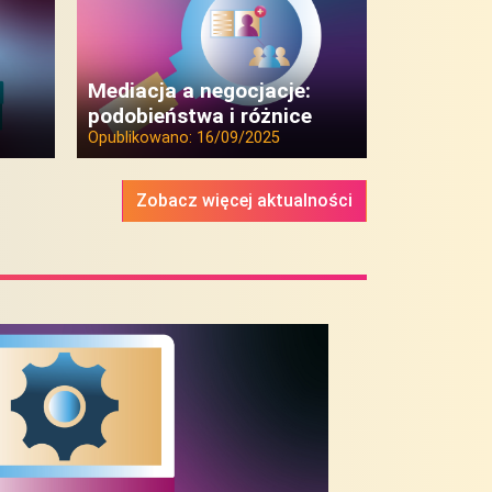
Mediacja a negocjacje:
podobieństwa i różnice
Opublikowano:
16/09/2025
Zobacz więcej aktualności