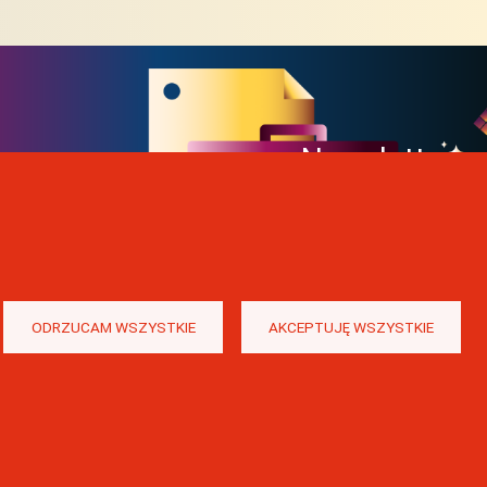
Newsletter
ODRZUCAM WSZYSTKIE
AKCEPTUJĘ WSZYSTKIE
 w Uniwersytecie Jagiellońskim.
Wykonanie: e-jankowska