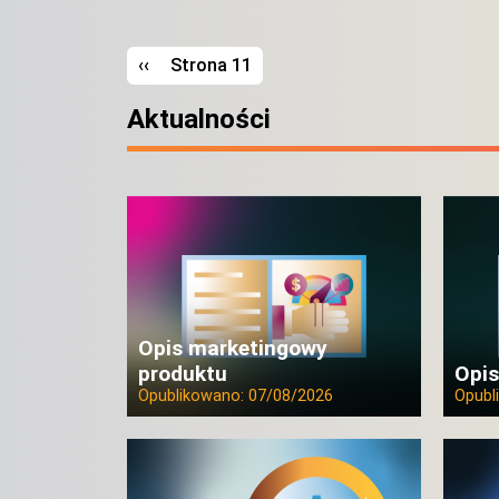
Stronicowanie
Poprzednia strona
‹‹
Strona 11
Aktualności
Opis marketingowy
produktu
Opis
Opublikowano:
07/08/2026
Opubl