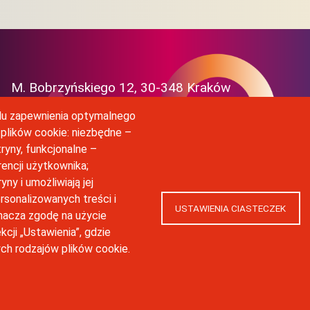
M. Bobrzyńskiego 12, 30-348 Kraków
celu zapewnienia optymalnego
(12) 664 42 06
 plików cookie: niezbędne –
ryny, funkcjonalne –
inkubator@uj.edu.pl
rencji użytkownika;
ny i umożliwiają jej
rsonalizowanych treści i
USTAWIENIA CIASTECZEK
nacza zgodę na użycie
finansowanie w ramach Programu Strategicznego Inicjatywa Doskonałości
cji „Ustawienia”, gdzie
ych rodzajów plików cookie.