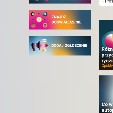
Różn
przy
rycz
Opubl
Co w
auto