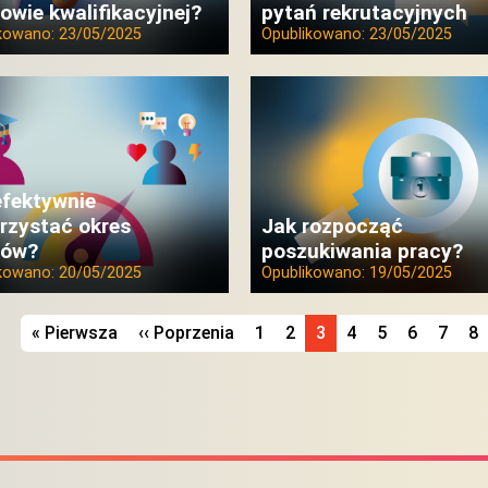
owie kwalifikacyjnej?
pytań rekrutacyjnych
ikowano:
23/05/2025
Opublikowano:
23/05/2025
efektywnie
rzystać okres
Jak rozpocząć
iów?
poszukiwania pracy?
ikowano:
20/05/2025
Opublikowano:
19/05/2025
onicowanie
« Pierwsza
Pierwsza strona
‹‹ Poprzenia
Poprzednia strona
1
2
3
4
5
6
7
8