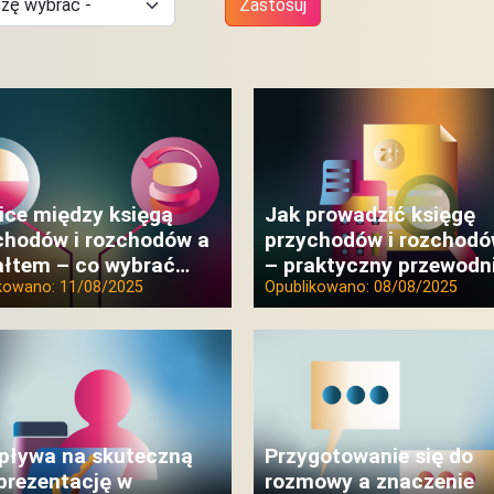
Zastosuj
ice między księgą
Jak prowadzić księgę
chodów i rozchodów a
przychodów i rozchod
ałtem – co wybrać…
– praktyczny przewodn
ikowano:
11/08/2025
Opublikowano:
08/08/2025
pływa na skuteczną
Przygotowanie się do
prezentację w
rozmowy a znaczenie