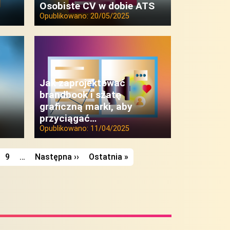
Osobiste CV w dobie ATS
Opublikowano:
20/05/2025
Jak zaprojektować
brandbook i szatę
graficzną marki, aby
przyciągać…
Opublikowano:
11/04/2025
9
…
Następna ››
Następna strona
Ostatnia »
Ostatnia strona